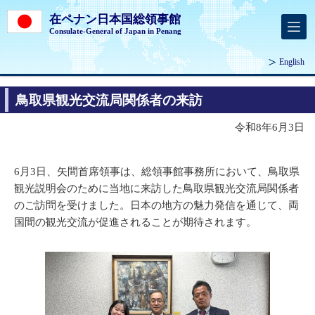
在ペナン日本国総領事館
Consulate-General of Japan in Penang
English
鳥取県観光交流局関係者の来訪
令和8年6月3日
6月3日、矢間首席領事は、総領事館事務所において、鳥取県
観光説明会のために当地に来訪した鳥取県観光交流局関係者
のご訪問を受けました。日本の地方の魅力発信を通じて、両
国間の観光交流が促進されることが期待されます。